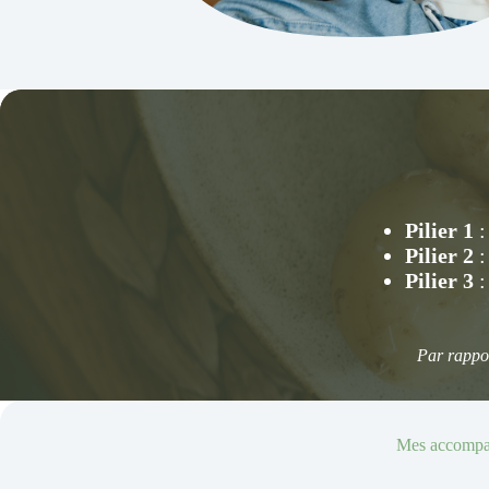
Pilier 1
:
Pilier 2
:
Pilier 3
:
Par rappor
Mes accompa