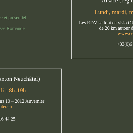
Alsace (régi
Lundi, mardi, m
e et présentiel
Les RDV se font en visio OU
de 20 km autour d
isse Romande
www.ce
+33(0)6
anton Neuchâtel)
di : 8h-19h
urs 10 – 2012 Auvernier
ter.ch
16 44 25