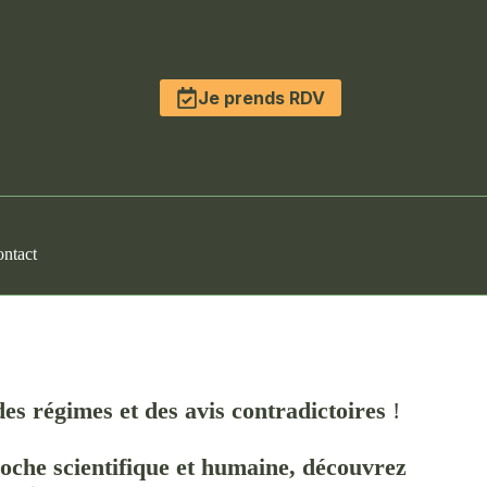
Je prends RDV
ntact
des régimes et des avis contradictoires
!
oche scientifique et humaine,
découvrez