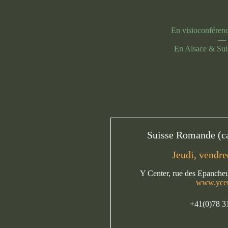
En visioconférenc
—
En Alsace & Su
Suisse Romande (c
Jeudi, vendre
Y Center, rue des Epanche
www.ycen
+41(0)78 3