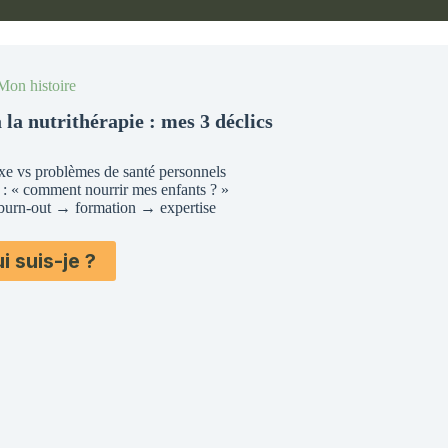
Mon histoire
à la nutrithérapie : m
es
3 déclics
uxe vs problèmes de santé personnels
 : « comment nourrir mes enfants ? »
 burn-out → formation → expertise
i suis-je ?