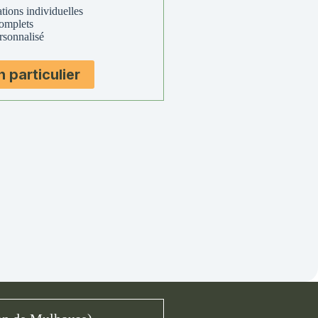
tions individuelles
complets
rsonnalisé
n particulier