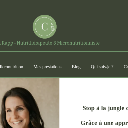
a Rapp - Nutrithérapeute & Micronutritionniste
icronutrition
Mes prestations
Blog
Qui suis-je ?
Co
Stop à
la jungle 
Grâce à une appr