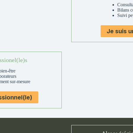
Consulta
Bilans 
Suivi pe
Je suis u
ssionel(le)s
ien-être
aborateurs
ent sur-mesure
ssionnel(le)